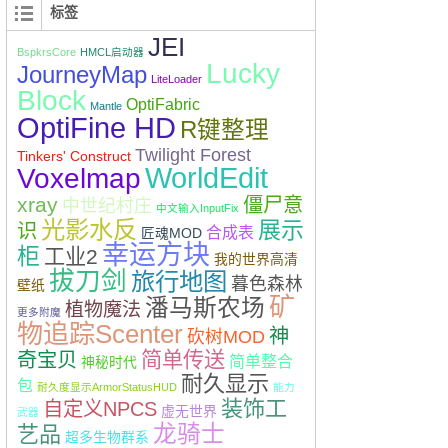
标签
JEI
BspkrsCore
HMCL启动器
Lucky
JourneyMap
LiteLoader
Block
OptiFabric
Mantle
OptiFine HD
R键整理
Twilight Forest
Tinkers' Construct
WorldEdit
Voxelmap
xray
僵尸意
中世纪村庄
中文输入InputFix
光影水反
展示
识
合成表
匠魂MOD
幸运方块
柜
工业2
我的世界高清
拔刀剑
旅行地图
暮色森林
壁纸
矿
潘马斯农场
植物魔法
更多附魔
物追踪Scenter
神
砍树MOD
简单传送
奇宝贝
简单整合
神秘时代
耐久显示
包
耐久度显示ArmorStatusHUD
能力
装饰工
自定义NPCS
虚无世界
武器
龙骑士
艺品
超多生物群系