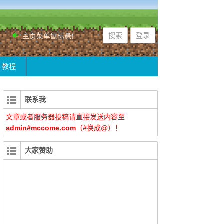
搜索
登录
主页菜单鼠标悬停，可按游戏版本查找MOD！
小站正在不断
教程
联系我
文章或者服务器投稿请直接发送内容至
admin#mccome.com
（#换成@）！
大家赞助