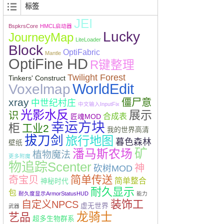
标签
JEI
BspkrsCore
HMCL启动器
Lucky
JourneyMap
LiteLoader
Block
OptiFabric
Mantle
OptiFine HD
R键整理
Twilight Forest
Tinkers' Construct
WorldEdit
Voxelmap
xray
僵尸意
中世纪村庄
中文输入InputFix
光影水反
展示
识
合成表
匠魂MOD
幸运方块
柜
工业2
我的世界高清
拔刀剑
旅行地图
暮色森林
壁纸
矿
潘马斯农场
植物魔法
更多附魔
物追踪Scenter
神
砍树MOD
简单传送
奇宝贝
简单整合
神秘时代
耐久显示
包
耐久度显示ArmorStatusHUD
能力
装饰工
自定义NPCS
虚无世界
武器
龙骑士
艺品
超多生物群系