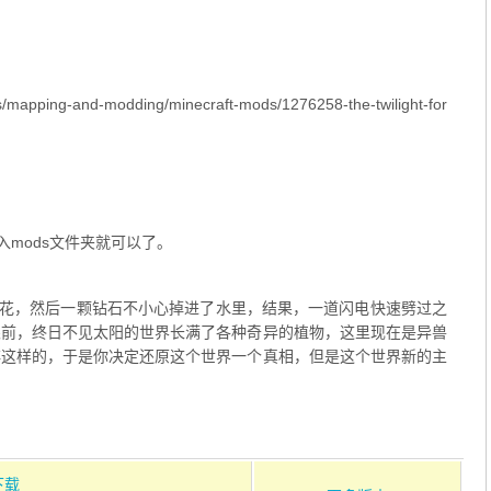
mapping-and-modding/minecraft-mods/1276258-the-twilight-for
入mods文件夹就可以了。
种花，然后一颗钻石不小心掉进了水里，结果，一道闪电快速劈过之
眼前，终日不见太阳的世界长满了各种奇异的植物，这里现在是异兽
非这样的，于是你决定还原这个世界一个真相，但是这个世界新的主
下载