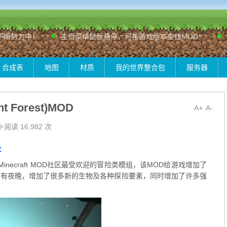
力中！
主页菜单鼠标悬停，可按游戏版本查找MOD！
小站正
合成表
地图
材质
我的世界整合包
服务器
 Forest)MOD
A+
A-
阅读 16,982 次
D：
说是整个Minecraft MOD社区最受欢迎的冒险类模组，该MOD给游戏增加了
只有夜晚，增加了很多新的生物及各种探险要素，同时增加了许多强