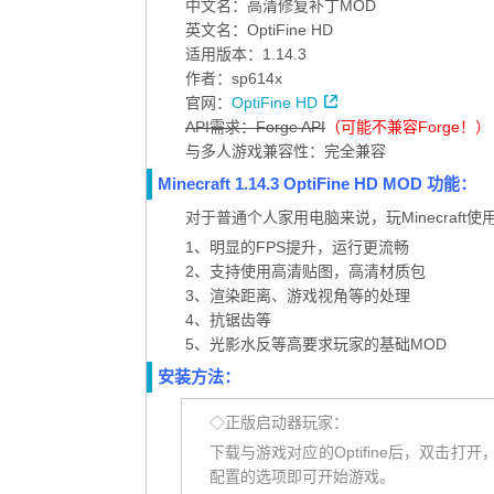
中文名：高清修复补丁MOD
英文名：OptiFine HD
适用版本：1.14.3
作者：sp614x
官网：
OptiFine HD
API需求：Forge API
（可能不兼容Forge！）
与多人游戏兼容性：完全兼容
Minecraft 1.14.3 OptiFine HD MOD 功能：
对于普通个人家用电脑来说，玩Minecraf
1、明显的FPS提升，运行更流畅
2、支持使用高清贴图，高清材质包
3、渲染距离、游戏视角等的处理
4、抗锯齿等
5、光影水反等高要求玩家的基础MOD
安装方法：
◇正版启动器玩家：
下载与游戏对应的Optifine后，双击打开，
配置的选项即可开始游戏。