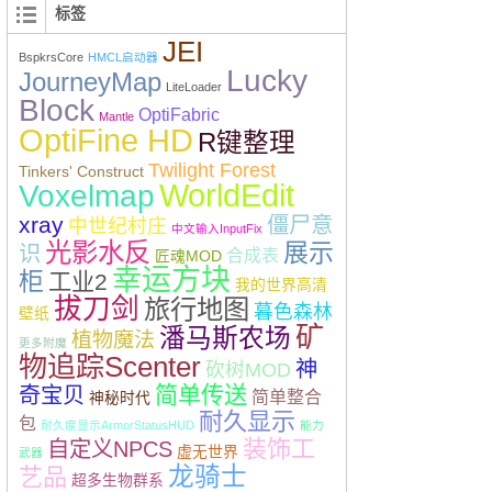
标签
JEI
BspkrsCore
HMCL启动器
Lucky
JourneyMap
LiteLoader
Block
OptiFabric
Mantle
OptiFine HD
R键整理
Twilight Forest
Tinkers' Construct
WorldEdit
Voxelmap
xray
僵尸意
中世纪村庄
中文输入InputFix
光影水反
展示
识
合成表
匠魂MOD
幸运方块
柜
工业2
我的世界高清
拔刀剑
旅行地图
暮色森林
壁纸
矿
潘马斯农场
植物魔法
更多附魔
物追踪Scenter
神
砍树MOD
简单传送
奇宝贝
简单整合
神秘时代
耐久显示
包
耐久度显示ArmorStatusHUD
能力
装饰工
自定义NPCS
虚无世界
武器
龙骑士
艺品
超多生物群系