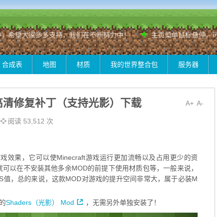
希望大家多多支持，我们在不断努力中！
主页菜单鼠标悬停，可按
合成表
地图
材质
我的世界整合包
服务器
e HD高清修复补丁（支持光影）下载
A+
A-
阅读 53,512 次
效果，它可以使Minecraft游戏运行更加流畅以及占用更少的资
D之后，就可以在不安装其他多余MOD的前提下使用材质包等，一般来说，
FPS值，总的来说，这款MOD对游戏的提升空间非常大，属于必装M
新的
Shaders（光影） Mod
，无需另外单独安装了！