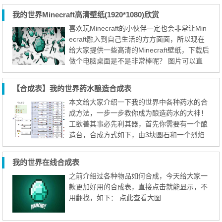
英雄都有一个与之相关的令牌，这个令牌是用
我的世界Minecraft高清壁纸(1920*1080)欣赏
来给没问英雄设置武器以及盔甲的，武器使用
喜欢玩Minecraft的小伙伴一定也会非常让Min
单独的令牌制作完成，而盔甲是用另外一个带
ecraft融入到自己生活的方方面面，所以现在
有令牌的铁铠甲制作完成的，在游戏中，令牌
给大家提供一些高清的Minecraft壁纸，下载后
默认会有1%的几率从怪...
做个电脑桌面是不是非常棒呢？ 图片可以直
接右键另存为下载！
【合成表】我的世界药水酿造合成表
本文给大家介绍一下我的世界中各种药水的合
成方法，一步一步教你成为酿造药水的大神！
工欲善其事必先利其器，首先你需要有一个酿
造台，合成方式如下，由3块圆石和一个烈焰
棒合成，烈焰棒需要到下界击杀烈焰人才能够
得到。 合成酿造台后，放到地下右键打开合
我的世界在线合成表
成界面，首先第一步需要用空水瓶装满水，炼
之前介绍过各种物品如何合成，今天给大家一
制基础药水，基础药水的材料有多种，包括地
款更加好用的合成表，直接点击就能显示，不
狱疣、萤石粉、红石粉、发酵蛛眼，用的最多
用翻找，如下： 点此查看大图
的是地狱疣，所以在...