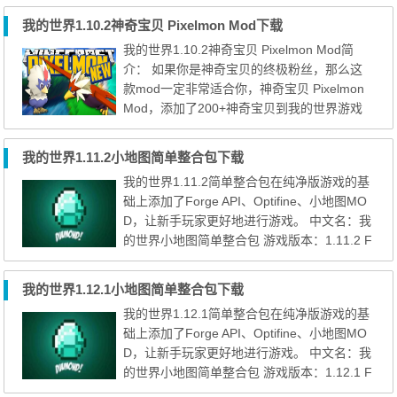
我的世界1.10.2神奇宝贝 Pixelmon Mod下载
我的世界1.10.2神奇宝贝 Pixelmon Mod简
介： 如果你是神奇宝贝的终极粉丝，那么这
款mod一定非常适合你，神奇宝贝 Pixelmon
Mod，添加了200+神奇宝贝到我的世界游戏
中，让你在属于你自己的世界中拥有大量属于
你自己的神奇宝贝，是不是很棒，赶快下载
我的世界1.11.2小地图简单整合包下载
吧！ 神奇宝贝 Pixelmon Mod添加了大量新的
我的世界1.11.2简单整合包在纯净版游戏的基
元素在游戏里边，限于篇幅，相关的合成公式
础上添加了Forge API、Optifine、小地图MO
可以参考官方wiki：http://pixelmonmod.com/
D，让新手玩家更好地进行游戏。 中文名：我
wiki/index.php?title=Recip...
的世界小地图简单整合包 游戏版本：1.11.2 F
orge版本：13.20.1.2513 MOD数量：3 游戏
模式：生存模式 MOD列表： Forge API、Opt
我的世界1.12.1小地图简单整合包下载
ifine、小地图MOD 安装方法： 下载后完全解
我的世界1.12.1简单整合包在纯净版游戏的基
压，解压密码："www.mccome.com"，并且确
础上添加了Forge API、Optifine、小地图MO
保已经安装了java，然后点击"点击启动"开始
D，让新手玩家更好地进行游戏。 中文名：我
游戏 我的世界1.11.2简...
的世界小地图简单整合包 游戏版本：1.12.1 F
orge版本：14.22.1.2485 MOD数量：3 游戏