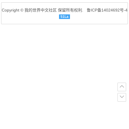
创世神WorldEdit插件适用于单机游戏或者服
Copyright © 我的世界中文社区 保留所有权利.
鲁ICP备14024692号-4
务器联机进行游戏，如果你将创世神WorldEdi
51La
t插件用于服务器中，它不会延长你游戏的加
载时间，只会在你需要使用它的时候随时调
用，十分方便，同时创世神Wo...